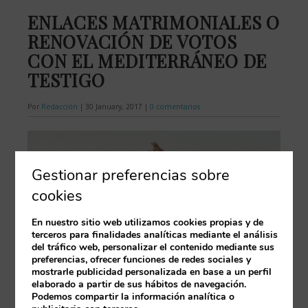
ENLACES MATRIMONIALES O
RENOVACIÓN DE VOTOS
CON EL MEDITERRÁNEO DE
TESTIGO
Por
Redacción
|
30 January, 2017
|
0 comentarios
Gestionar preferencias sobre
cookies
En nuestro sitio web utilizamos cookies propias y de
terceros para finalidades analíticas mediante el análisis
del tráfico web, personalizar el contenido mediante sus
preferencias, ofrecer funciones de redes sociales y
mostrarle publicidad personalizada en base a un perfil
elaborado a partir de sus hábitos de navegación.
Podemos compartir la información analítica o
El Gran Hotel Miramar ofrece a todos los prometidos que lo