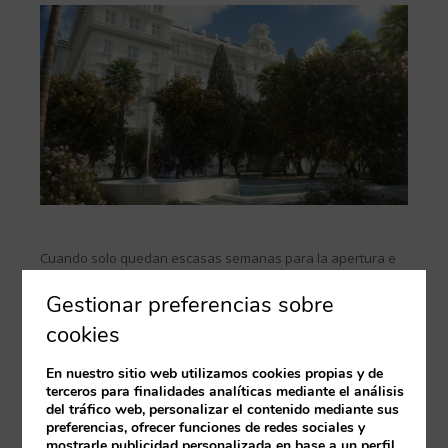
Cuando solo quedan escasas semanas para la apertura e
inauguración del
Gran Hotel Miramar
, tanto nosotros como
Gestionar preferencias sobre
toda la ciudad se prepara ya para recibir al
espectacular hotel 5 estrellas que acoge Málaga. Después
cookies
de un tiempo de intenso trabajo, de dedicación plena del
equipo que conforma el hotel así también como de las
En nuestro sitio web utilizamos cookies propias y de
autoridades de la provincia que nos han ayudado a poder
terceros para finalidades analíticas mediante el análisis
del tráfico web, personalizar el contenido mediante sus
ejecutar el proyecto,
preferencias, ofrecer funciones de redes sociales y
Leer artículo completo
mostrarle publicidad personalizada en base a un perfil