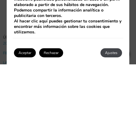
elaborado a partir de sus hábitos de navegación.
Podemos compartir la información analítica o
publicitaria con terceros.
Al hacer clic
aquí
puedes gestionar tu consentimiento y
encontrar más información sobre las cookies que
utilizamos.
Últimos Post
2023, Año Picasso
×
How can I help you?
1
FIESTAS POPULARES DE MÁLAGA
Aceptar
Rechazar
Ajustes
LA PROVINCIA DE MÁLAGA
Acceder / Registrarse
Buscar
Categorías
Blog