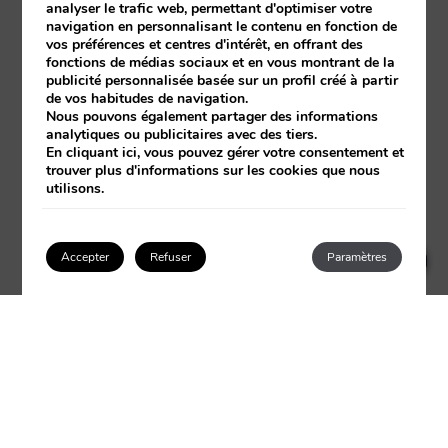
analyser le trafic web, permettant d'optimiser votre
navigation en personnalisant le contenu en fonction de
vos préférences et centres d'intérêt, en offrant des
fonctions de médias sociaux et en vous montrant de la
1927–1936
publicité personnalisée basée sur un profil créé à partir
de vos habitudes de navigation.
Nous pouvons également partager des informations
CONSOLIDATION EN TANT
analytiques ou publicitaires avec des tiers.
QUE GRAND HÔTEL
En cliquant
ici
, vous pouvez gérer votre consentement et
trouver plus d'informations sur les cookies que nous
utilisons.
Au cours de cette décennie, l’hôtel Príncipe de Asturias
s’impose comme le centre social et culturel de Malaga. Des
×
How can I help you?
1
personnalités du monde politique, culturel et de la haute
Accepter
Refuser
Paramètres
société défilent dans ses salons, tandis que l’hôtel stimule le
développement touristique de la ville et renforce son
rayonnement international.
Se connecter / Adhérez