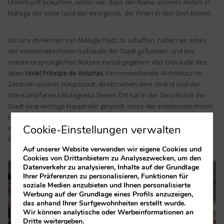
Unterkunft brauchen, wollen wir, dass der Name unseres Hotels in
Málaga der erste (und der einzige) ist, der Ihnen in den Sinn kommt.
Um uns im Herzen von Málaga Platz zu schaffen, haben wir eines
der emblematischsten Gebäude der Stadt gefunden, und ihm
seinen ursprünglichen Nutzen zurückgegeben: das Gebäude des
alten
Hotel Príncipe de Asturias
, hervorstechende Architektur im
Zentrum unserer Hauptstadt, direkt neben dem Strand und der
Stierkampfarena Malagueta. Dieser Ort hat in der Geschichte der
Stadt eine wichtige Hauptrolle gespielt: eines der emblematischsten
Hotels von Málaga, zu den Zeiten, in denen es als Hotel genutzt
Cookie-Einstellungen verwalten
wurde, aber auch als Krankenhaus während des spanischen
Bürgerkrieges und – in jüngster Geschichte – als Gerichtsgebäude.
Auf unserer Website verwenden wir eigene Cookies und
Cookies von Drittanbietern zu Analysezwecken, um den
Datenverkehr zu analysieren, Inhalte auf der Grundlage
Ihrer Präferenzen zu personalisieren, Funktionen für
soziale Medien anzubieten und Ihnen personalisierte
Werbung auf der Grundlage eines Profils anzuzeigen,
das anhand Ihrer Surfgewohnheiten erstellt wurde.
Wir können analytische oder Werbeinformationen an
Dritte weitergeben.